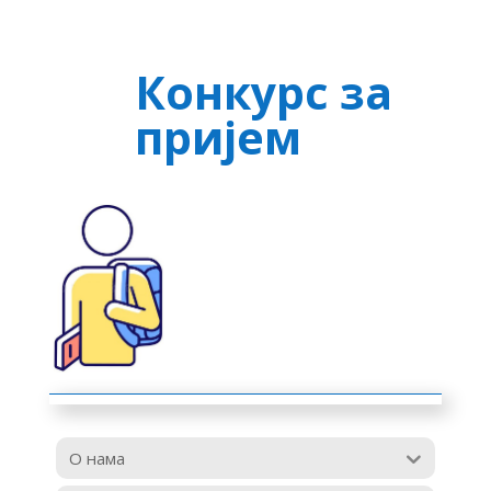
Конкурс за
пријем
О нама