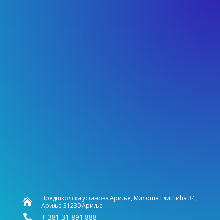
Предшколска установа Ариље, Милоша Глишића 34 ,

Ариље 31230 Ариље

+ 381 31 891 888