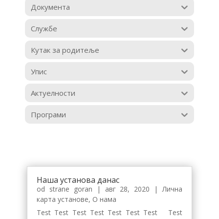
Документа
Службе
Кутак за родитеље
Упис
Актуелности
Програми
Наша установа данас
od strane
goran
|
авг 28, 2020
|
Лична
карта установе
,
О нама
Test Test Test Test Test Test Test Test