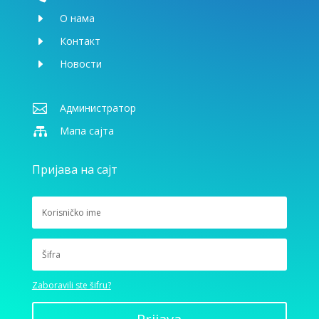
E
О нама
E
Контакт
E
Новости

Администратор

Мапа сајта
Пријава на сајт
Zaboravili ste šifru?